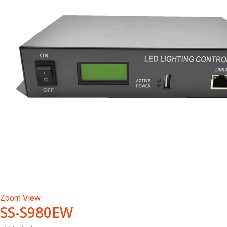
Zoom
View
SS-S980EW